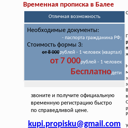
Временная прописка в Балее
С
Отличная возможность
Необходимые документы:
- паспорта гражданина РФ;
Стоимость формы 3:
от 8 000
рублей - 1 человек (квартал)
ж
от 7 000
рублей - 1 человек
Н
Бесплатно
дети
з
з
звоните и получите официальную
в
О
временную регистрацию быстро
по справедливой цене.
Р
kupi.propisku@gmail.com