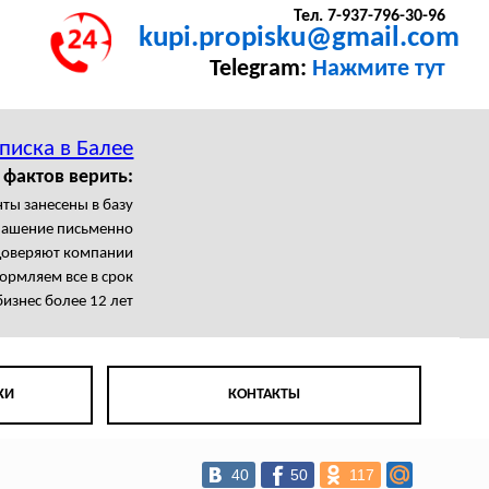
Тел. 7-937-796-30-96
kupi.propisku@gmail.com
Telegram:
Нажмите тут
писка в Балее
 фактов верить:
ты занесены в базу
лашение письменно
доверяют компании
рмляем все в срок
изнес более 12 лет
КИ
КОНТАКТЫ
40
50
117