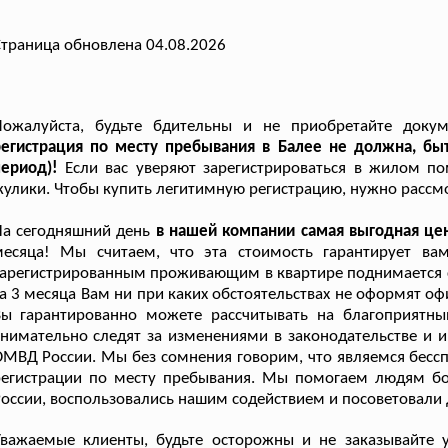
траница обновлена 04.08.2026
Пожалуйста, будьте бдительны и не приобретайте доку
регистрация по месту пребывания в Балее не должна, бы
период)!
Если вас уверяют зарегистрироваться в жилом по
улики. Чтобы купить легитимную регистрацию, нужно рассмот
а сегодняшний день
в нашей компании самая выгодная це
месяца! Мы считаем, что эта стоимость гарантирует ва
арегистрированным проживающим в квартире поднимается су
а 3 месяца Вам ни при каких обстоятельствах не оформят о
Вы гарантированно можете рассчитывать на благоприятны
нимательно следят за изменениями в законодательстве и 
МВД России. Мы без сомнения говорим, что являемся бесс
регистрации по месту пребывания. Мы помогаем людям бо
оссии, воспользовались нашим содействием и посоветовали 
Уважаемые клиенты, будьте осторожны и не заказывайте у