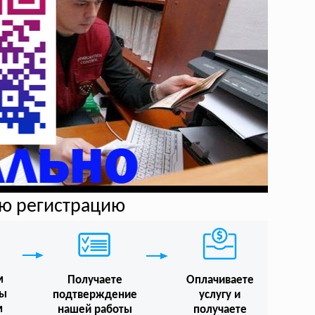
ую регистрацию
м
Получаете
Оплачиваете
мы
подтверждение
услугу и
м
нашей работы
получаете