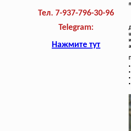
п
Тел. 7-937-796-30-96
Telegram:
Д
ш
и
Нажмите тут
а
П